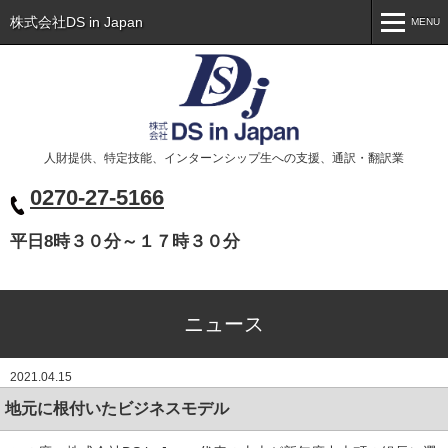
株式会社DS in Japan
MENU
MENU
トップ
Toppage
会社概要
Company
人財提供、特定技能、インターンシップ生への支援、通訳・翻訳業
事業案内
Business
0270-27-5166
代表挨拶
Greeting
平日8時３０分～１７時３０分
ニュース
News
お問い合わせ
Contact
ニュース
ベトナム人の皆様へ
Xin chào các bạn
2021.04.15
地元に根付いたビジネスモデル