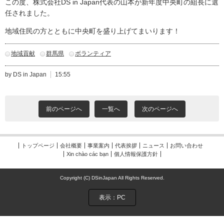
この度、株式会社DS in Japan代表の山本が新年度中央町の組長に選
任されました。
地域住民の方とともに中央町を盛り上げてまいります！
地域貢献
群馬県
ボランティア
by DS in Japan
15:55
前のページへ
一覧へ
次のページへ
トップページ
会社概要
事業案内
代表挨拶
ニュース
お問い合わせ
Xin chào các bạn
個人情報保護方針
Copyright (C) DSinJapan All Rights Reserved.
表示：PC