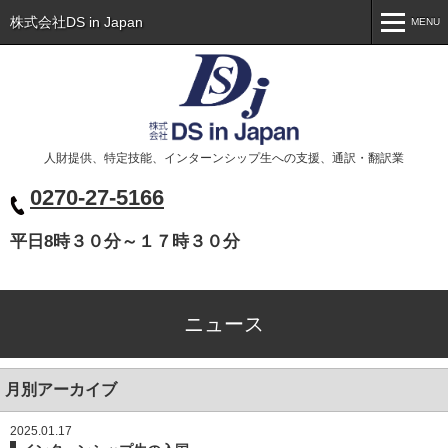
株式会社DS in Japan
MENU
MENU
トップ
Toppage
会社概要
Company
人財提供、特定技能、インターンシップ生への支援、通訳・翻訳業
事業案内
Business
0270-27-5166
代表挨拶
Greeting
平日8時３０分～１７時３０分
ニュース
News
お問い合わせ
Contact
ニュース
ベトナム人の皆様へ
Xin chào các bạn
月別アーカイブ
2025.01.17