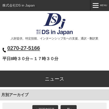
株式会社DS in Japan
MENU
MENU
トップ
Toppage
会社概要
Company
人財提供、特定技能、インターンシップ生への支援、通訳・翻訳業
事業案内
Business
0270-27-5166
代表挨拶
Greeting
平日8時３０分～１７時３０分
ニュース
News
お問い合わせ
Contact
ニュース
ベトナム人の皆様へ
Xin chào các bạn
月別アーカイブ