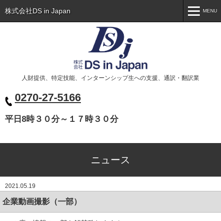
株式会社DS in Japan
MENU
MENU
トップ
Toppage
会社概要
Company
人財提供、特定技能、インターンシップ生への支援、通訳・翻訳業
事業案内
Business
0270-27-5166
代表挨拶
Greeting
平日8時３０分～１７時３０分
ニュース
News
お問い合わせ
Contact
ニュース
ベトナム人の皆様へ
Xin chào các bạn
2021.05.19
企業動画撮影（一部）