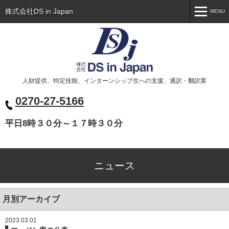
株式会社DS in Japan
MENU
MENU
トップ
Toppage
会社概要
Company
人財提供、特定技能、インターンシップ生への支援、通訳・翻訳業
事業案内
Business
0270-27-5166
代表挨拶
Greeting
平日8時３０分～１７時３０分
ニュース
News
お問い合わせ
Contact
ニュース
ベトナム人の皆様へ
Xin chào các bạn
月別アーカイブ
2023.03.01