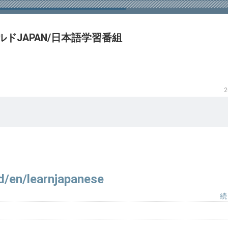
ルドJAPAN/日本語学習番組
2
d/en/learnjapanese
続