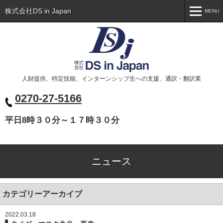
株式会社DS in Japan
MENU
MENU
トップ
Toppage
会社概要
Company
人財提供、特定技能、インターンシップ生への支援、通訳・翻訳業
事業案内
Business
0270-27-5166
代表挨拶
Greeting
平日8時３０分～１７時３０分
ニュース
News
お問い合わせ
Contact
ニュース
ベトナム人の皆様へ
Xin chào các bạn
カテゴリーアーカイブ
2022.03.18