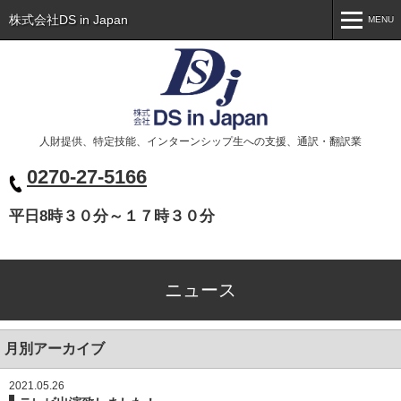
株式会社DS in Japan
MENU
MENU
トップ
Toppage
会社概要
Company
人財提供、特定技能、インターンシップ生への支援、通訳・翻訳業
事業案内
Business
0270-27-5166
代表挨拶
Greeting
平日8時３０分～１７時３０分
ニュース
News
お問い合わせ
Contact
ニュース
ベトナム人の皆様へ
Xin chào các bạn
月別アーカイブ
2021.05.26