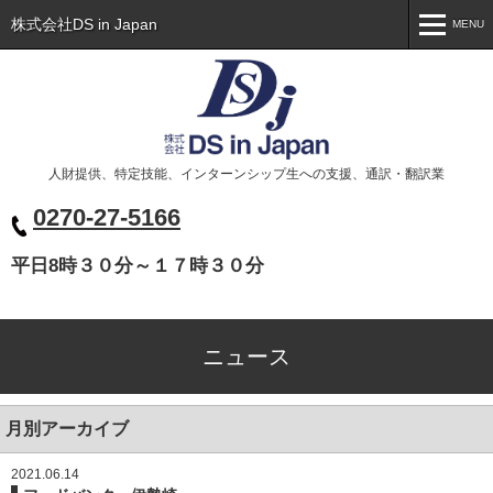
株式会社DS in Japan
MENU
MENU
トップ
Toppage
会社概要
Company
人財提供、特定技能、インターンシップ生への支援、通訳・翻訳業
事業案内
Business
0270-27-5166
代表挨拶
Greeting
平日8時３０分～１７時３０分
ニュース
News
お問い合わせ
Contact
ニュース
ベトナム人の皆様へ
Xin chào các bạn
月別アーカイブ
2021.06.14